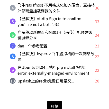
飞牛Nas (fnos) 不用格式化加入硬盘，直接将
4
36
外部硬盘挂载到我的文件
【已解决】yt-dlp Sign in to confirm
5
33
you’re not a bot. 问题
广东移动新魔百和M301H（南传）机顶盒破
6
24
解过程分享
7
dae一个参考配置
23
【已解决】hyper-v 飞牛虚拟机的一次网络故
8
22
障
在Ubuntu24.04上执行pip install 报错：
9
22
error: externally-managed-environment
10
upslash上的redis免费日用量又...
20
月榜