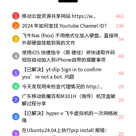
1
移动云盘资源共享网站 https://w...
462
2
2024 年如何查找 Youtube Channel ID？
136
飞牛Nas (fnos) 不用格式化加入硬盘，直接将
3
54
外部硬盘挂载到我的文件
使用iOS 快捷指令（原 捷径）将快递取件码
4
49
短信自动加入到iPhone自带的提醒事项
【已解决】yt-dlp Sign in to confirm
5
40
you’re not a bot. 问题
6
今天发现用来检查代理情况的 http:/...
28
广东移动新魔百和M301H（南传）机顶盒破
7
25
解过程分享
【已解决】hyper-v 飞牛虚拟机的一次网络故
8
25
障
在Ubuntu24.04上执行pip install 报错：
9
25