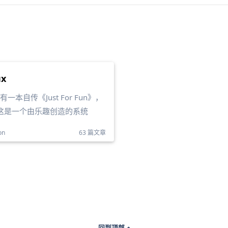
ux
us有一本自传《Just For Fun》，
这是一个由乐趣创造的系统
on
63 篇文章
回到顶部