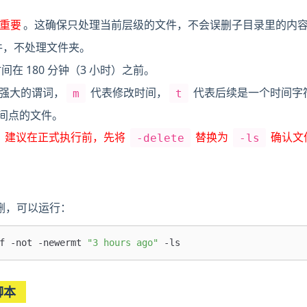
重要
。这确保只处理当前层级的文件，不会误删子目录里的内
件，不处理文件夹。
间在 180 分钟（3 小时）之前。
强大的谓词，
代表修改时间，
代表后续是一个时间字
m
t
间点的文件。
。
建议在正式执行前，先将
替换为
确认文
-delete
-ls
删，可以运行：
f -not -newermt 
"3 hours ago"
脚本