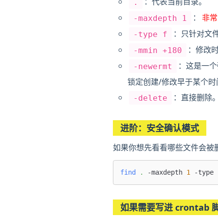
：代表当前目录。
.
：
非常
-maxdepth 1
：只针对文
-type f
：修改时
-mmin +180
：这是一个
-newermt
锁定创建/修改早于某个时
：直接删除
-delete
进阶：安全确认模式
如果你想先看看哪些文件会被
find
.
 -maxdepth 
1
 -type 
如果需要写进 crontab 