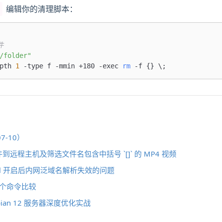
编辑你的清理脚本：
件
/folder"
pth 
1
 -type f -mmin +180 -exec 
rm
 -f 
{
}
\
;
7-10）
到远程主机及筛选文件名包含中括号 `[]` 的 MP4 视频
sWall 开启后内网泛域名解析失效的问题
各个命令比较
ian 12 服务器深度优化实战