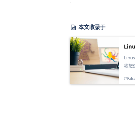
本文收录于
Lin
Lin
我想
@Falc