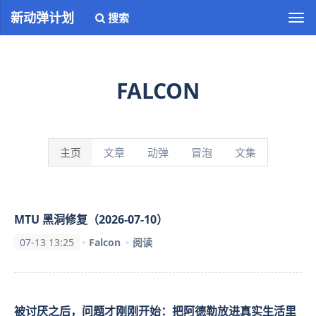
新动弹计划
搜索
切
换
导
航
FALCON
主页
文章
动弹
冒泡
文集
MTU 黑洞修复（2026-07-10）
07-13 13:25
Falcon
阅读
被讨厌之后，问题才刚刚开始：把阿德勒放进真实生活里