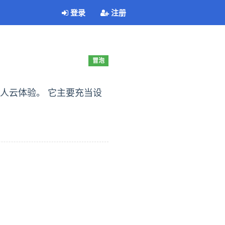
登录
注册
冒泡
个人云体验。 它主要充当设
。