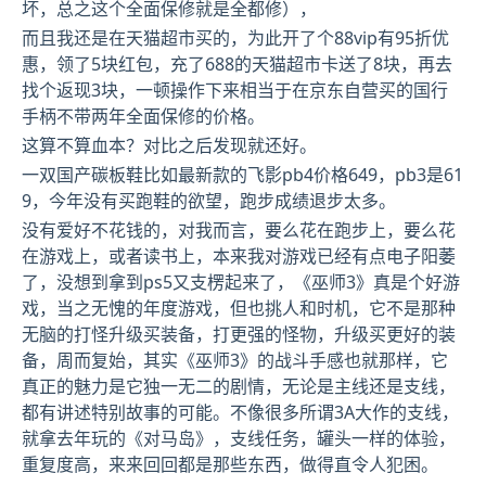
坏，总之这个全面保修就是全都修），
而且我还是在天猫超市买的，为此开了个88vip有95折优
惠，领了5块红包，充了688的天猫超市卡送了8块，再去
找个返现3块，一顿操作下来相当于在京东自营买的国行
手柄不带两年全面保修的价格。
这算不算血本？对比之后发现就还好。
一双国产碳板鞋比如最新款的飞影pb4价格649，pb3是61
9，今年没有买跑鞋的欲望，跑步成绩退步太多。
没有爱好不花钱的，对我而言，要么花在跑步上，要么花
在游戏上，或者读书上，本来我对游戏已经有点电子阳萎
了，没想到拿到ps5又支楞起来了，《巫师3》真是个好游
戏，当之无愧的年度游戏，但也挑人和时机，它不是那种
无脑的打怪升级买装备，打更强的怪物，升级买更好的装
备，周而复始，其实《巫师3》的战斗手感也就那样，它
真正的魅力是它独一无二的剧情，无论是主线还是支线，
都有讲述特别故事的可能。不像很多所谓3A大作的支线，
就拿去年玩的《对马岛》，支线任务，罐头一样的体验，
重复度高，来来回回都是那些东西，做得直令人犯困。