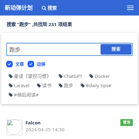
新动弹计划
搜索
切
换
导
搜索 “跑步” ,共找到 231 项结果
航
搜索
文章
动弹
重读《掌控习惯》
ChatGPT
Docker
Laravel
读书
跑步
#daily tips#
#稍后阅读#
Falcon
冒泡
2024-04-25 14:30