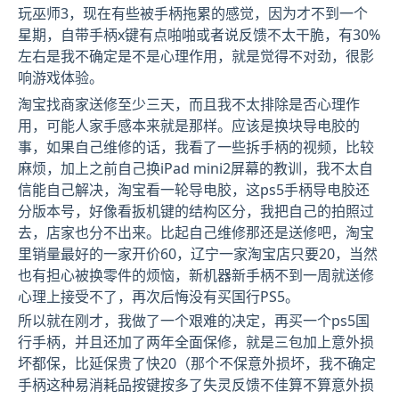
玩巫师3，现在有些被手柄拖累的感觉，因为才不到一个
星期，自带手柄x键有点啪啪或者说反馈不太干脆，有30%
左右是我不确定是不是心理作用，就是觉得不对劲，很影
响游戏体验。
淘宝找商家送修至少三天，而且我不太排除是否心理作
用，可能人家手感本来就是那样。应该是换块导电胶的
事，如果自己维修的话，我看了一些拆手柄的视频，比较
麻烦，加上之前自己换iPad mini2屏幕的教训，我不太自
信能自己解决，淘宝看一轮导电胶，这ps5手柄导电胶还
分版本号，好像看扳机键的结构区分，我把自己的拍照过
去，店家也分不出来。比起自己维修那还是送修吧，淘宝
里销量最好的一家开价60，辽宁一家淘宝店只要20，当然
也有担心被换零件的烦恼，新机器新手柄不到一周就送修
心理上接受不了，再次后悔没有买国行PS5。
所以就在刚才，我做了一个艰难的决定，再买一个ps5国
行手柄，并且还加了两年全面保修，就是三包加上意外损
坏都保，比延保贵了快20（那个不保意外损坏，我不确定
手柄这种易消耗品按键按多了失灵反馈不佳算不算意外损