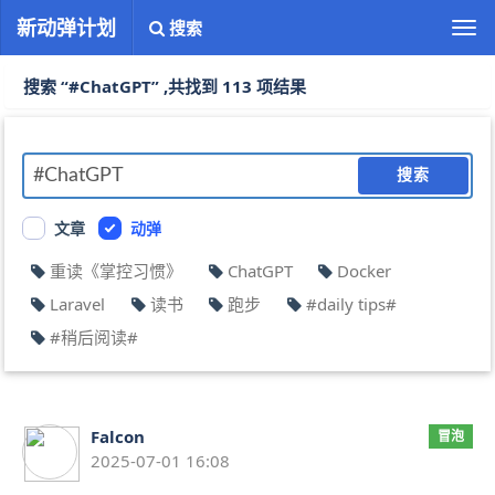
新动弹计划
搜索
切
换
导
搜索 “#ChatGPT” ,共找到 113 项结果
航
搜索
文章
动弹
重读《掌控习惯》
ChatGPT
Docker
Laravel
读书
跑步
#daily tips#
#稍后阅读#
Falcon
冒泡
2025-07-01 16:08