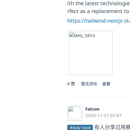
ith the latest technologi
rfect as a replacement to
https://tailwind-nextjs-st
0 赞
暂无评论
查看
Falcon
2024-11-21 07:47
有人分享过用赛博
#daily tips#