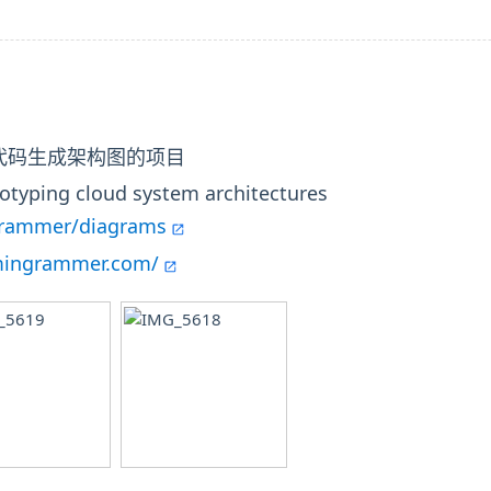
代码生成架构图的项目
otyping cloud system architectures
grammer/diagrams
.mingrammer.com/