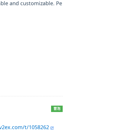
rable and customizable. Pe
冒泡
/v2ex.com/t/1058262