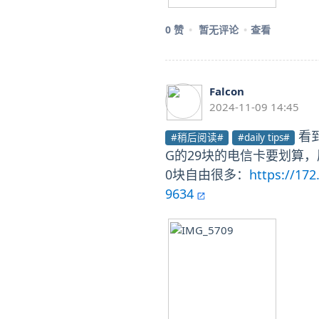
0 赞
暂无评论
查看
Falcon
2024-11-09 14:45
看到
#稍后阅读#
#daily tips#
G的29块的电信卡要划算
0块自由很多：
https://17
9634