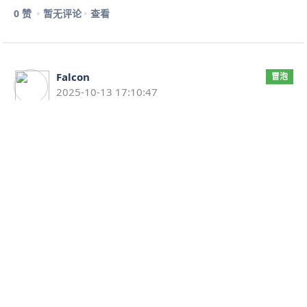
0 赞
暂无评论
查看
Falcon
冒泡
2025-10-13 17:10:47
#稍后阅读#
一个类似 bark 的网页消息通知平台：
https://github.com/Notifyman/Notifyman
原帖：
https://v2ex.com/t/1164819
0 赞
暂无评论
查看
Falcon
冒泡
2025-10-13 12:37:18